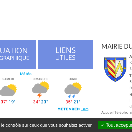
MAIRIE DU
LIENS
TUATION
UTILES
A
GRAPHIQUE
R
1
T
F
m
H
L
d
Accueil Téléphon
 le contrôle sur ceux que vous souhaitez activer
Tout accepte
a du Tarn © 2016 |
Conception Citopia
-
Solution de site internet pour mairie 