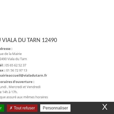
 VIALA DU TARN 12490
dresse :
ue de la Mairie
2490 Viala du Tarn
él :
05 65 62 52 37
ax :
01 56 72 97 13
airieaccueil@vialadutarn.fr
oraires d'ouverture :
undi , Mercredi et Vendredi
e 14h à 17h.
ique assuré aux mêmes horaires
X
r
Tout refuser
Personnaliser
et collectivité - WeeCity