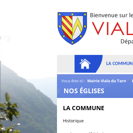
LA COMMUN
Vous êtes ici :
Mairie Viala du Tarn
/
/
NOS ÉGLISES
LA COMMUNE
Historique