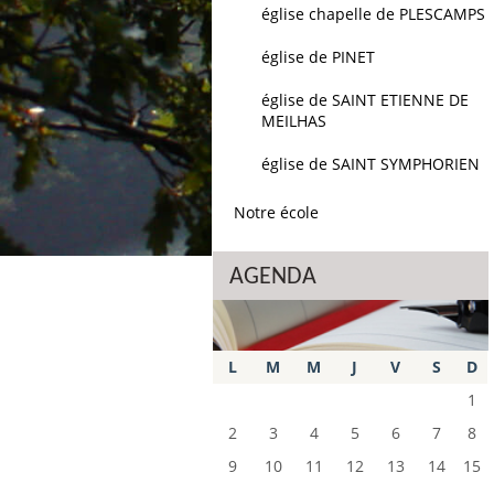
église chapelle de PLESCAMPS
église de PINET
église de SAINT ETIENNE DE
MEILHAS
église de SAINT SYMPHORIEN
Notre école
AGENDA
L
M
M
J
V
S
D
1
2
3
4
5
6
7
8
9
10
11
12
13
14
15