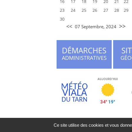
16
17
18
19
20
21
22
23
24
25
26
27
28
29
30
>>
<<
07 Septembre, 2024
DÉMARCHES
SI
ADMINISTRATIVES
GÉO
MÉTÉO
VIALA
DU TARN
Ce site utilise des cookies et vous donne
Mentions légales
| Vial