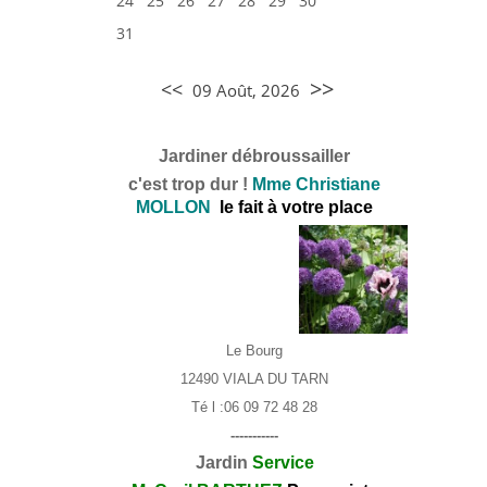
24
25
26
27
28
29
30
31
>>
<<
09 Août, 2026
Jardiner débroussailler
c'est trop dur !
Mme Christi
ane
MOLLON
le fait à votre place
Le Bourg
12490 VIALA DU TARN
Té l :06 09 72 48 28
-----------
Jardin
Service