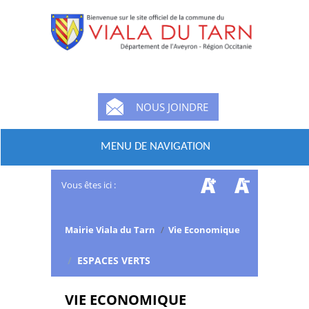
NOUS JOINDRE
MENU DE NAVIGATION
Vous êtes ici :
Mairie Viala du Tarn
/
Vie Economique
/
ESPACES VERTS
VIE ECONOMIQUE