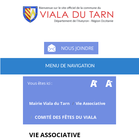
NOUS JOINDRE
MENU DE NAVIGATION
Vous êtes ici :
Mairie Viala du Tarn
/
Vie Associative
/
COMITÉ DES FÊTES DU VIALA
VIE ASSOCIATIVE