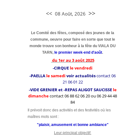
>>
<<
08 Août, 2026
Le
Comité des fêtes, composé des jeunes de la
commune, oeuvre pour faire en sorte que tout le
monde trouve son bonheur à la fête du VIALA DU
TARN,
le premier week-end d'août
.
du 1er au 3 août 2025
-CIRQUE
le vendredi
-PAELLA
le samedi
voir actualités
contact 06
21 06 01 22
-VIDE GRENIER et -REPAS ALIGOT SAUCISSE
le
dimanche
contact 06 88 62 06 20 ou 06 29 44 48
84
Il prévoit donc des activités et des festivités où les
maîtres mots sont :
"plaisir, amusement et bonne ambiance"
Leur principal objectif: