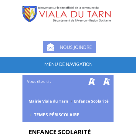
NOUS JOINDRE
MENU DE NAVIGATION
Vous êtes ici :
Mairie Viala du Tarn
/
Enfance Scolarité
/
TEMPS PÉRISCOLAIRE
ENFANCE SCOLARITÉ