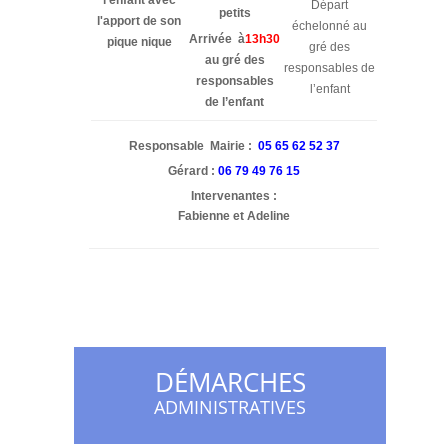
l'enfant avec
Départ
petits
l'apport de son
échelonné au
Arrivée à
13h30
pique nique
gré des
au gré des
responsables de
responsables
l’enfant
de l’enfant
Responsable Mairie :
05 65 62 52 37
Gérard :
06 79 49 76 15
Intervenantes :
Fabienne et Adeline
DÉMARCHES
ADMINISTRATIVES