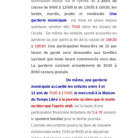
dorénavant basée sur le rythme de
4 jours de
classe de 9h00 à 12h00 et de 13h30 à 16h30, les
lundis, mardis, jeudis et vendredis
.
Une
garderie municipale
est mise en place depuis
quelques années dès
7h30
dans les locaux de
l’école. De même les enfants seront accueillis en
garderie du soir après la fin de la classe de
16h30
à 18h30
.
Une participation financière de 1€ par
heure de garde sera demandée aux familles
sachant que toute heure commencée sera due.
La garderie existant actuellement de 8h30 à
8h50 restera gratuite
.
De même, une garderie
municipale accueille les enfants entre 3 et
12 ans de
7h30 à 17h00,
le mercredi à la Maison
du Temps Libre
à la journée ou bien que le matin
ou bien que l'après midi
,
sur la base d’une
participation financière forfaitaire de
5 à 7€
suivant
le
quotient familial
pour la demie journée.
L’arrivée des enfants pourra se faire de manière
échelonnée entre 7h30 et 9h00 et le départ de