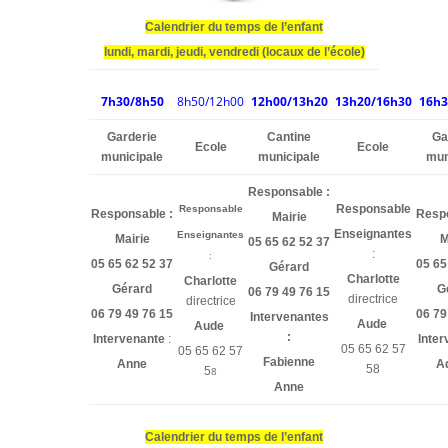
Calendrier du temps de l’enfant
lundi, mardi, jeudi, vendredi (locaux de l’école)
7h30/8h50
8h50/12h00
12h00/13h20
13h20/16h30
16h3
Garderie
Cantine
Ga
Ecole
Ecole
municipale
municipale
mun
Responsable :
Responsable
Responsable
Responsable :
Respo
Mairie
Enseignantes
Enseignantes
Mairie
M
05 65 62 52 37
:
:
05 65 62 52 37
05 65
Gérard
Charlotte
Charlotte
Gérard
G
06 79 49 76 15
directrice
directrice
06 79 49 76 15
06 79
Intervenantes
Aude
Aude
:
Intervenante
:
Inter
05 65 62 57
05 65 62 57
Fabienne
Anne
Ad
58
5
8
Anne
Calendrier du temps de l’enfant