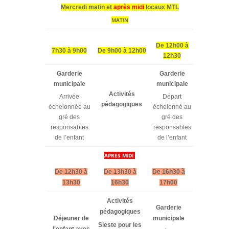
Mercredi matin et
après mi
di
locaux MTL
MATIN
De 12h00 à
7h30 à 9h00
De 9h00 à 12h00
12h30
Garderie
Garderie
municipale
municipale
Activités
Arrivée
Départ
pédagogiques
échelonnée au
échelonné au
gré des
gré des
responsables
responsables
de l’enfant
de l’enfant
APRES MIDI
De 12h30 à
De 13h30 à
De 16h30 à
13h30
16h30
17h00
Activités
Garderie
pédagogiques
Déjeuner de
municipale
Sieste pour les