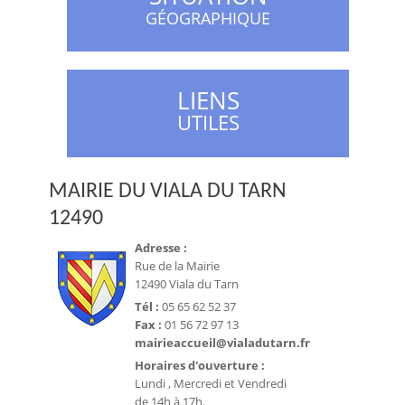
GÉOGRAPHIQUE
LIENS
UTILES
MAIRIE DU VIALA DU TARN
12490
Adresse :
Rue de la Mairie
12490 Viala du Tarn
Tél :
05 65 62 52 37
Fax :
01 56 72 97 13
mairieaccueil@vialadutarn.fr
Horaires d'ouverture :
Lundi , Mercredi et Vendredi
de 14h à 17h.