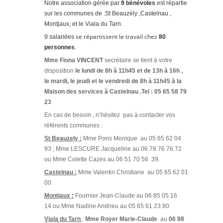
Notre association gérée par
9 bénévoles
est répartie
sur les communes de :St Beauzély ,Castelnau ,
Montjaux, et le Viala du Tarn.
se répartissent le travail chez
9 salariées
80
.
personnes
Mme Fiona VINCENT
secrétaire se tient à votre
disposition
le lundi de 8h à 11h45 et de 13h à 16h ,
le mardi, le jeudi et le vendredi de 8h à 11h45 à la
Maison des services à Castelnau .Tel : 05 65 58 79
23
En cas de besoin , n’hésitez pas à contacter vos
référents communes :
St Beauzely :
Mme Pons Monique au 05 65 62 04
93 ; Mme LESCURE Jacqueline au 06 78 76 76 72
ou Mme Colette Cazes au 06 51 70 56 39.
Castelnau :
Mme Valentin Christiane au 05 65 62 01
00
Montjaux :
Fournier Jean-Claude au 06 85 05 16
14 ou Mme Nadine Andrieu au 05 65 61 23 80
Viala du Tarn
:
Mme Royer Marie-Claude
au
06 88