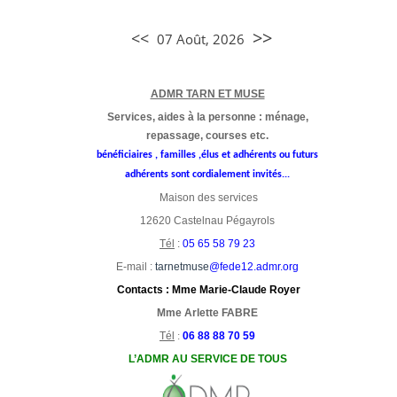
>>
<<
07 Août, 2026
ADMR TARN ET MUSE
Services, aides à la personne : ménage,
repassage, courses etc.
bénéficiaires , familles ,élus et adhérents ou futurs
adhérents sont cordialement invités...
Maison des services
12620 Castelnau Pégayrols
Tél
:
05 65 58 79 23
E-
mail :
tarnetmuse
@fede12.admr.org
Contacts : Mme Marie-Claude Royer
Mme Arlette FABRE
Tél
:
06 88 88 70 59
L’ADMR AU SERVICE DE TOUS