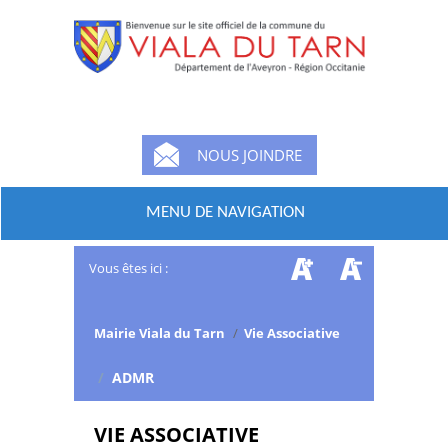
NOUS JOINDRE
MENU DE NAVIGATION
Vous êtes ici :
Mairie Viala du Tarn
/
Vie Associative
/
ADMR
VIE ASSOCIATIVE