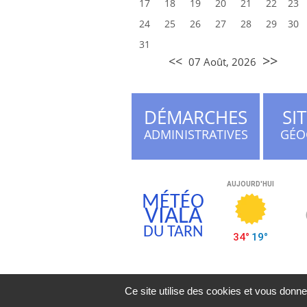
17
18
19
20
21
22
23
24
25
26
27
28
29
30
31
>>
<<
07 Août, 2026
DÉMARCHES
SI
ADMINISTRATIVES
GÉO
MÉTÉO
VIALA
DU TARN
Ce site utilise des cookies et vous donne
Mentions légales
| Vial