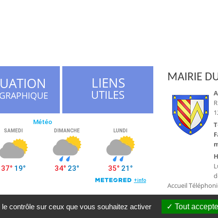
MAIRIE DU
LIENS
TUATION
UTILES
A
GRAPHIQUE
R
1
T
F
m
H
L
d
Accueil Téléphon
 le contrôle sur ceux que vous souhaitez activer
Tout accepte
a du Tarn © 2016 |
Conception Citopia
-
Solution de site internet pour mairie 