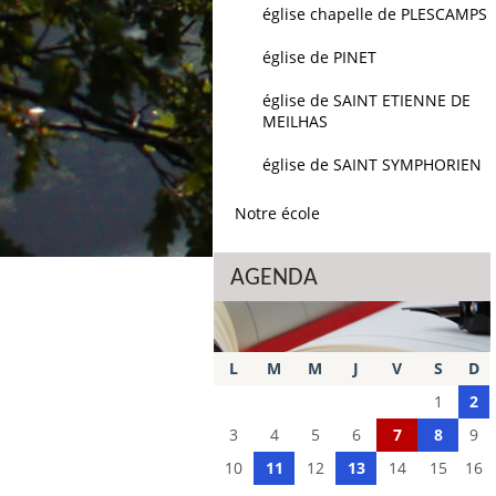
église chapelle de PLESCAMPS
église de PINET
église de SAINT ETIENNE DE
MEILHAS
église de SAINT SYMPHORIEN
Notre école
AGENDA
L
M
M
J
V
S
D
1
2
3
4
5
6
7
8
9
10
11
12
13
14
15
16