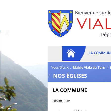
LA COMMUN
Vous êtes ici :
Mairie Viala du Tarn
/
/
NOS ÉGLISES
LA COMMUNE
Historique