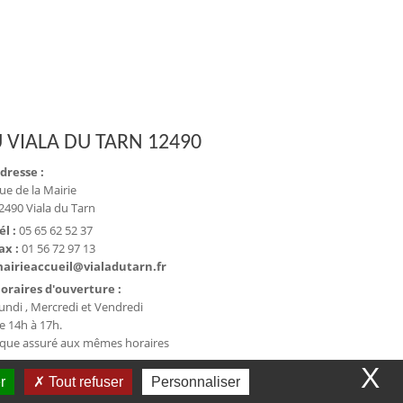
 VIALA DU TARN 12490
dresse :
ue de la Mairie
2490 Viala du Tarn
él :
05 65 62 52 37
ax :
01 56 72 97 13
airieaccueil@vialadutarn.fr
oraires d'ouverture :
undi , Mercredi et Vendredi
e 14h à 17h.
ique assuré aux mêmes horaires
X
r
Tout refuser
Personnaliser
et collectivité - WeeCity