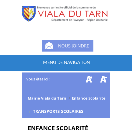
NOUS JOINDRE
MENU DE NAVIGATION
Vous êtes ici :
Mairie Viala du Tarn
/
Enfance Scolarité
/
TRANSPORTS SCOLAIRES
ENFANCE SCOLARITÉ