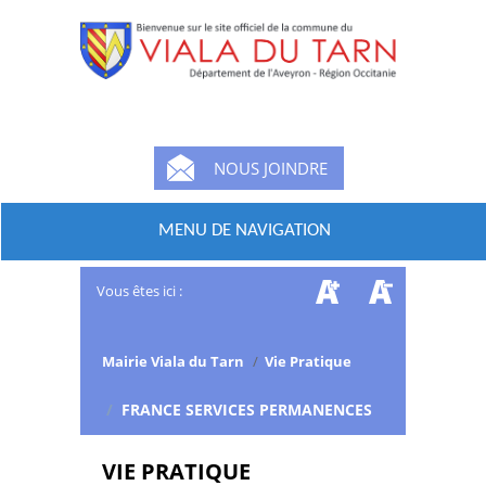
NOUS JOINDRE
MENU DE NAVIGATION
Vous êtes ici :
Mairie Viala du Tarn
/
Vie Pratique
/
FRANCE SERVICES PERMANENCES
VIE PRATIQUE