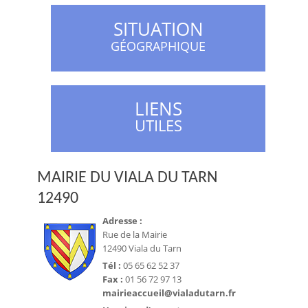
SITUATION
GÉOGRAPHIQUE
LIENS
UTILES
MAIRIE DU VIALA DU TARN
12490
Adresse :
Rue de la Mairie
12490 Viala du Tarn
Tél :
05 65 62 52 37
Fax :
01 56 72 97 13
mairieaccueil@vialadutarn.fr