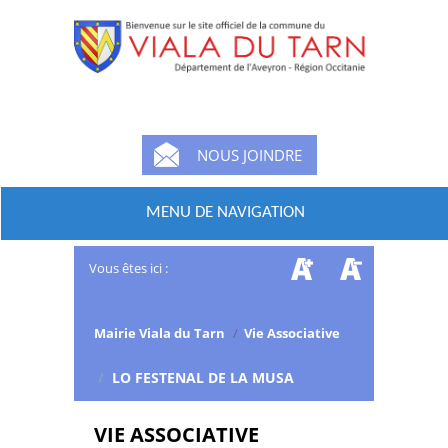
NOUS JOINDRE
MENU DE NAVIGATION
Vous êtes ici :
Mairie Viala du Tarn
/
Vie Associative
/
LO FESTENAL DE LA MUSA
VIE ASSOCIATIVE