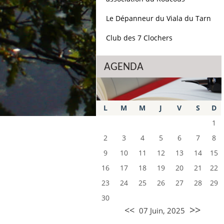
Le Dépanneur du Viala du Tarn
Club des 7 Clochers
AGENDA
L
M
M
J
V
S
D
1
2
3
4
5
6
7
8
9
10
11
12
13
14
15
16
17
18
19
20
21
22
23
24
25
26
27
28
29
30
>>
<<
07 Juin, 2025