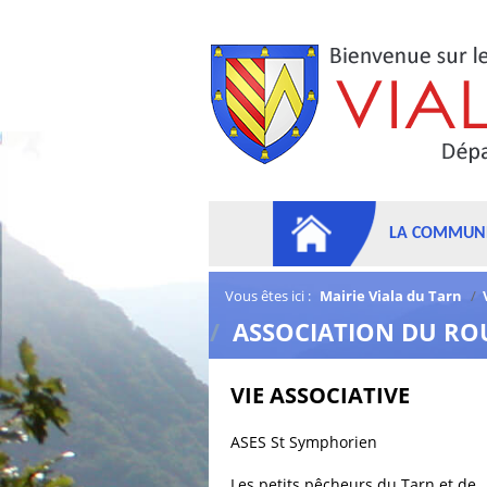
LA COMMUN
Vous êtes ici :
Mairie Viala du Tarn
/
/
ASSOCIATION DU R
VIE ASSOCIATIVE
ASES St Symphorien
Les petits pêcheurs du Tarn et de