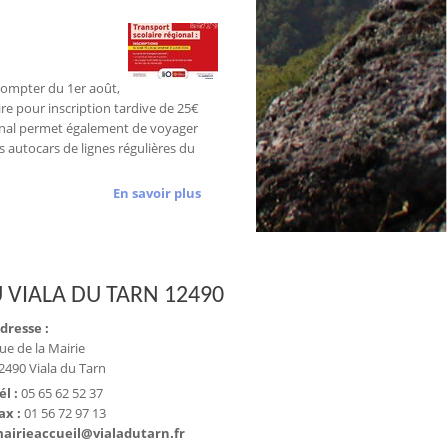
A compter du 1er août,
ire pour inscription tardive de 25€
onal permet également de voyager
 autocars de lignes régulières du
En savoir plus
 VIALA DU TARN 12490
dresse :
ue de la Mairie
2490 Viala du Tarn
él :
05 65 62 52 37
ax :
01 56 72 97 13
airieaccueil@vialadutarn.fr