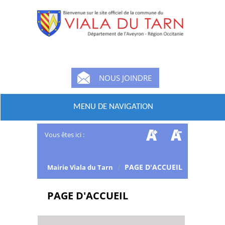
NOUS JOINDRE
MENU DE NAVIGATION
Vous êtes ici :
/
PAGE D'ACCUEIL
Mairie Viala du Tarn
PAGE D'ACCUEIL