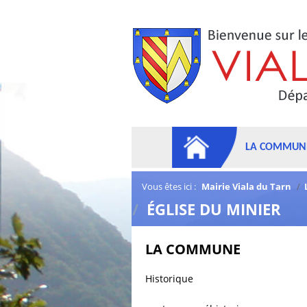
LA COMMUN
Vous êtes ici :
Mairie Viala du Tarn
/
/
ÉGLISE DU MINIER
LA COMMUNE
Historique