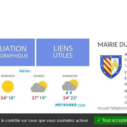
MAIRIE DU
LIENS
TUATION
UTILES
A
GRAPHIQUE
R
1
T
F
m
H
L
d
Accueil Téléphon
 le contrôle sur ceux que vous souhaitez activer
Tout accepte
a du Tarn © 2016 |
Conception Citopia
-
Solution de site internet pour mairie 