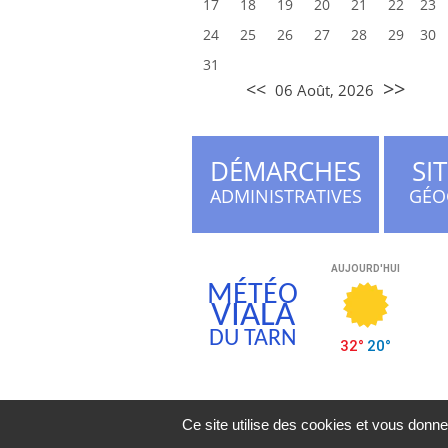
17
18
19
20
21
22
23
24
25
26
27
28
29
30
31
>>
<<
06 Août, 2026
DÉMARCHES
SI
ADMINISTRATIVES
GÉO
MÉTÉO
VIALA
DU TARN
Ce site utilise des cookies et vous donne
Mentions légales
| Vial