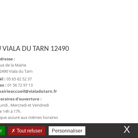
 VIALA DU TARN 12490
dresse :
ue de la Mairie
2490 Viala du Tarn
él :
05 65 62 52 37
ax :
01 56 72 97 13
airieaccueil@vialadutarn.fr
oraires d'ouverture :
undi , Mercredi et Vendredi
e 14h à 17h.
ique assuré aux mêmes horaires
X
r
Tout refuser
Personnaliser
et collectivité - WeeCity