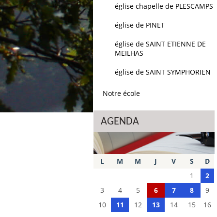
église chapelle de PLESCAMPS
église de PINET
église de SAINT ETIENNE DE
MEILHAS
église de SAINT SYMPHORIEN
Notre école
AGENDA
L
M
M
J
V
S
D
1
2
3
4
5
6
7
8
9
10
11
12
13
14
15
16