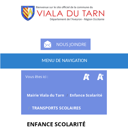
NOUS JOINDRE
MENU DE NAVIGATION
Vous êtes ici :
Mairie Viala du Tarn
/
Enfance Scolarité
/
TRANSPORTS SCOLAIRES
ENFANCE SCOLARITÉ