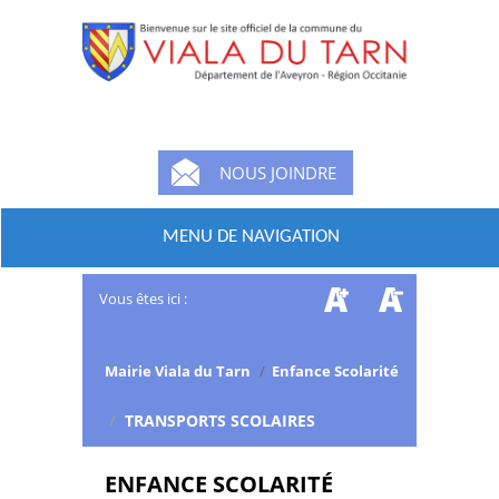
NOUS JOINDRE
MENU DE NAVIGATION
Vous êtes ici :
Mairie Viala du Tarn
/
Enfance Scolarité
/
TRANSPORTS SCOLAIRES
ENFANCE SCOLARITÉ