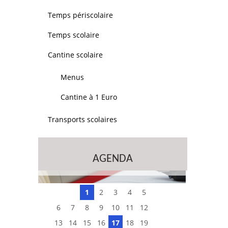
Temps périscolaire
Temps scolaire
Cantine scolaire
Menus
Cantine à 1 Euro
Transports scolaires
AGENDA
1
2
3
4
5
6
7
8
9
10
11
12
13
14
15
16
17
18
19