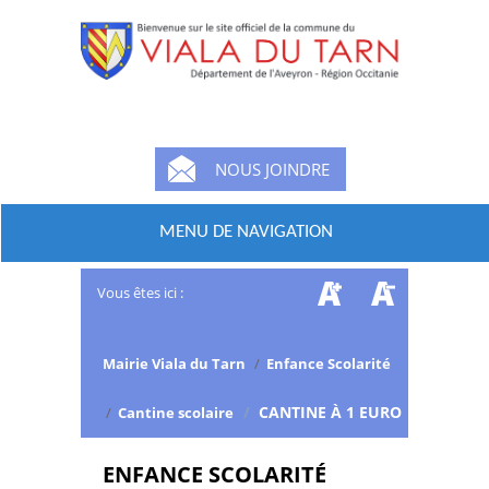
NOUS JOINDRE
MENU DE NAVIGATION
Vous êtes ici :
Mairie Viala du Tarn
/
Enfance Scolarité
/
CANTINE À 1 EURO
/
Cantine scolaire
ENFANCE SCOLARITÉ