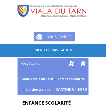
NOUS JOINDRE
MENU DE NAVIGATION
Vous êtes ici :
Mairie Viala du Tarn
/
Enfance Scolarité
/
CANTINE À 1 EURO
/
Cantine scolaire
ENFANCE SCOLARITÉ