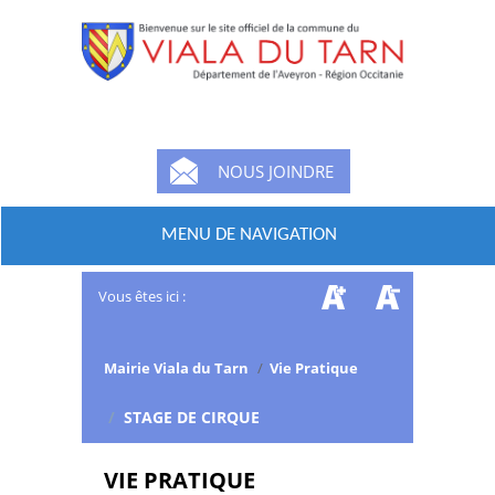
NOUS JOINDRE
MENU DE NAVIGATION
Vous êtes ici :
Mairie Viala du Tarn
/
Vie Pratique
/
STAGE DE CIRQUE
VIE PRATIQUE