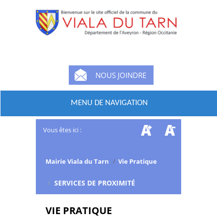
NOUS JOINDRE
MENU DE NAVIGATION
Vous êtes ici :
Mairie Viala du Tarn
/
Vie Pratique
/
SERVICES DE PROXIMITÉ
VIE PRATIQUE