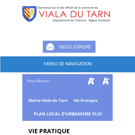
NOUS JOINDRE
MENU DE NAVIGATION
Vous êtes ici :
Mairie Viala du Tarn
/
Vie Pratique
/
PLAN LOCAL D'URBANISME PLUI
VIE PRATIQUE