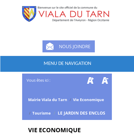
NOUS JOINDRE
MENU DE NAVIGATION
Vous êtes ici :
Mairie Viala du Tarn
/
Vie Economique
/
LE JARDIN DES ENCLOS
/
Tourisme
VIE ECONOMIQUE