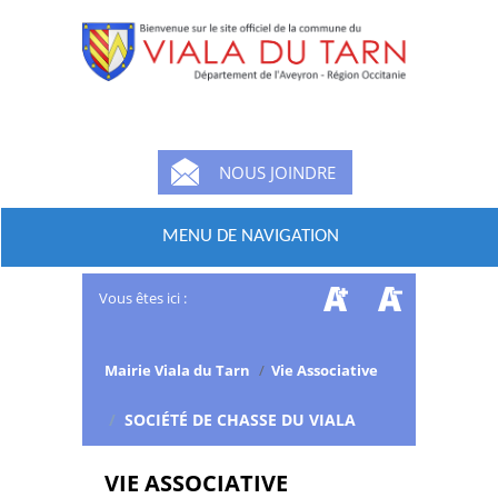
NOUS JOINDRE
MENU DE NAVIGATION
Vous êtes ici :
Mairie Viala du Tarn
/
Vie Associative
/
SOCIÉTÉ DE CHASSE DU VIALA
VIE ASSOCIATIVE