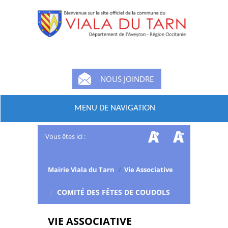
NOUS JOINDRE
MENU DE NAVIGATION
Vous êtes ici :
Mairie Viala du Tarn
/
Vie Associative
/
COMITÉ DES FÊTES DE COUDOLS
VIE ASSOCIATIVE