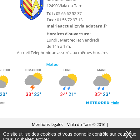
12490 Viala du Tarn
Tél :
05 65 62 52 37
Fax :
01 56 72 97 13
mairieaccueil@vialadutarn.fr
Horaires d'ouverture :
Lundi , Mercredi et Vendredi
de 14h à 17h.
Accueil Téléphonique assuré aux mêmes horaires
Mentions légales
| Viala du Tarn © 2016 |
X
Ce site utilise des cookies et vous donne le contrôle sur ceux que
Conception Citopia
-
Solution de site internet pour
vous souhaitez activer