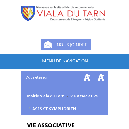
NOUS JOINDRE
MENU DE NAVIGATION
Vous êtes ici :
Mairie Viala du Tarn
/
Vie Associative
/
ASES ST SYMPHORIEN
VIE ASSOCIATIVE