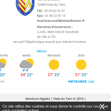
12490 Viala du Tarn
Tél :
05 65 62 52 37
Fax :
01 56 72 97 13
mairieaccueil@vialadutarn.fr
Horaires d'ouverture :
Lundi , Mercredi et Vendredi
de 14h à 17h.
Accueil Téléphonique assuré aux mêmes horaires
Mentions légales
| Viala du Tarn © 2016 |
X
Ce site utilise des cookies et vous donne le contrôle sur ceux que
Conception Citopia
-
Solution de site internet pour
vous souhaitez activer