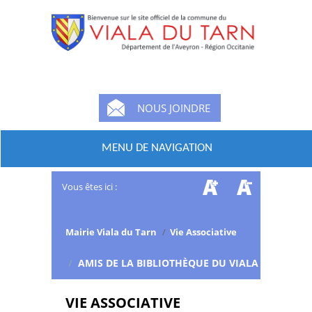
NOUS JOINDRE
MENU DE NAVIGATION
Vous êtes ici :
Mairie Viala du Tarn
/
Vie Associative
/
AMIS DE LA BIBLIOTHÈQUE DU VIALA
VIE ASSOCIATIVE