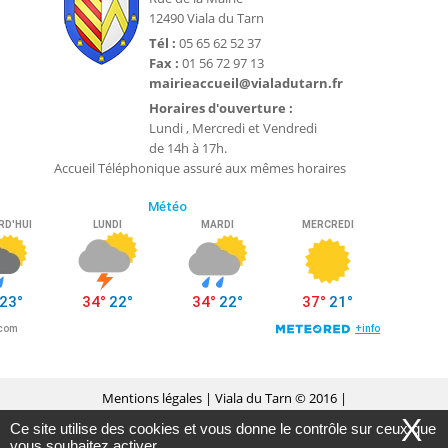
12490 Viala du Tarn
Tél :
05 65 62 52 37
Fax :
01 56 72 97 13
mairieaccueil@vialadutarn.fr
Horaires d'ouverture :
Lundi , Mercredi et Vendredi
de 14h à 17h.
Accueil Téléphonique assuré aux mêmes horaires
Mentions légales
| Viala du Tarn © 2016 |
X
Ce site utilise des cookies et vous donne le contrôle sur ceux que
Conception Citopia
-
Solution de site internet pour
vous souhaitez activer