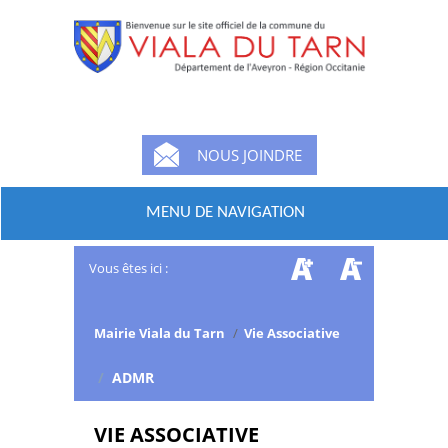
NOUS JOINDRE
MENU DE NAVIGATION
Vous êtes ici :
Mairie Viala du Tarn
/
Vie Associative
/
ADMR
VIE ASSOCIATIVE