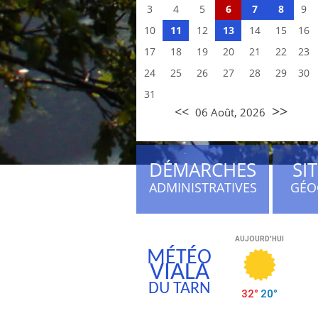
3
4
5
6
7
8
9
10
11
12
13
14
15
16
17
18
19
20
21
22
23
24
25
26
27
28
29
30
31
>>
<<
06 Août, 2026
DÉMARCHES
SI
ADMINISTRATIVES
GÉO
MÉTÉO
VIALA
DU TARN