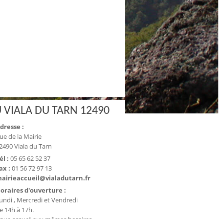
 VIALA DU TARN 12490
dresse :
ue de la Mairie
2490 Viala du Tarn
él :
05 65 62 52 37
ax :
01 56 72 97 13
airieaccueil@vialadutarn.fr
oraires d'ouverture :
undi , Mercredi et Vendredi
e 14h à 17h.