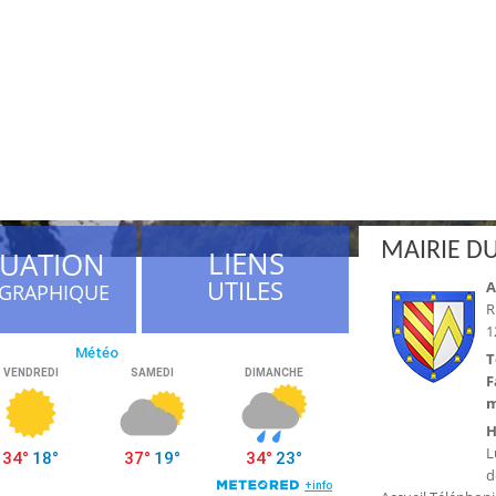
MAIRIE DU
LIENS
TUATION
UTILES
A
GRAPHIQUE
R
1
T
F
m
H
L
d