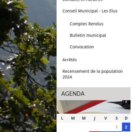
Conseil Municipal - Les Elus
Comptes Rendus
Bulletin municipal
Convocation
Arrêtés
Recensement de la population
2024
AGENDA
L
M
M
J
V
S
D
1
2