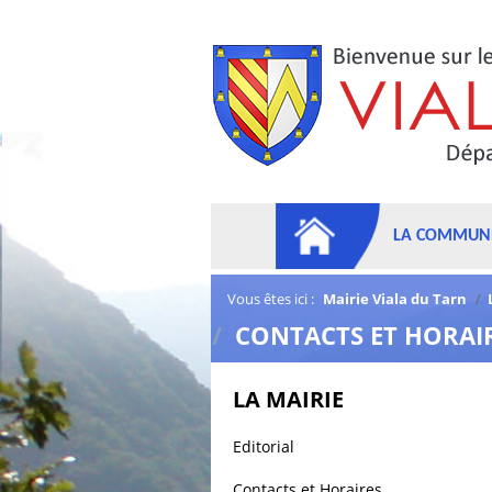
LA COMMUN
Vous êtes ici :
Mairie Viala du Tarn
/
/
CONTACTS ET HORAI
LA MAIRIE
Editorial
Contacts et Horaires