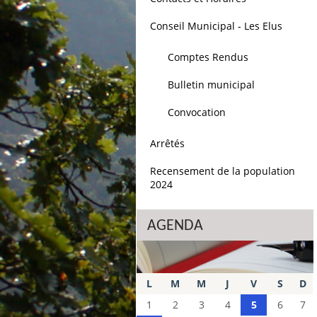
Conseil Municipal - Les Elus
Comptes Rendus
Bulletin municipal
Convocation
Arrêtés
Recensement de la population
2024
AGENDA
L
M
M
J
V
S
D
1
2
3
4
5
6
7