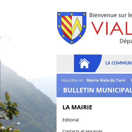
LA COMMUN
Vous êtes ici :
Mairie Viala du Tarn
/
/
BULLETIN MUNICIPA
LA MAIRIE
Editorial
Contacts et Horaires