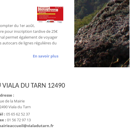
A compter du 1er août,
ire pour inscription tardive de 25€
onal permet également de voyager
 autocars de lignes régulières du
En savoir plus
 VIALA DU TARN 12490
dresse :
ue de la Mairie
2490 Viala du Tarn
él :
05 65 62 52 37
ax :
01 56 72 97 13
airieaccueil@vialadutarn.fr