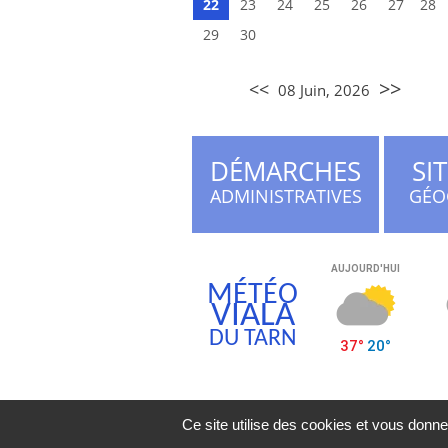
22
23
24
25
26
27
28
29
30
>>
<<
08 Juin, 2026
DÉMARCHES
SI
ADMINISTRATIVES
GÉO
MÉTÉO
VIALA
DU TARN
Ce site utilise des cookies et vous donne
Mentions légales
| Vial