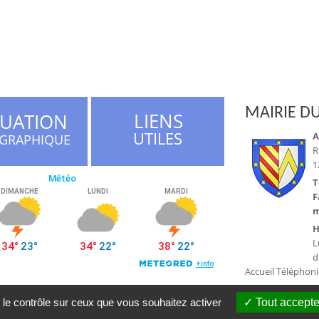
MAIRIE DU
LIENS
TUATION
UTILES
A
GRAPHIQUE
R
1
T
F
m
H
L
d
Accueil Téléphon
 le contrôle sur ceux que vous souhaitez activer
Tout accepte
a du Tarn © 2016 |
Conception Citopia
-
Solution de site internet pour mairie 