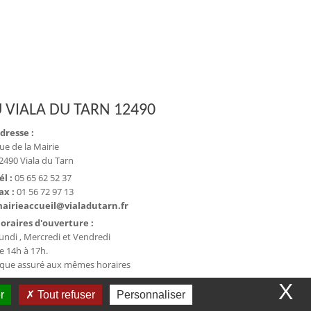
 VIALA DU TARN 12490
dresse :
ue de la Mairie
2490 Viala du Tarn
él :
05 65 62 52 37
ax :
01 56 72 97 13
airieaccueil@vialadutarn.fr
oraires d'ouverture :
undi , Mercredi et Vendredi
e 14h à 17h.
ique assuré aux mêmes horaires
X
r
Tout refuser
Personnaliser
et collectivité - WeeCity