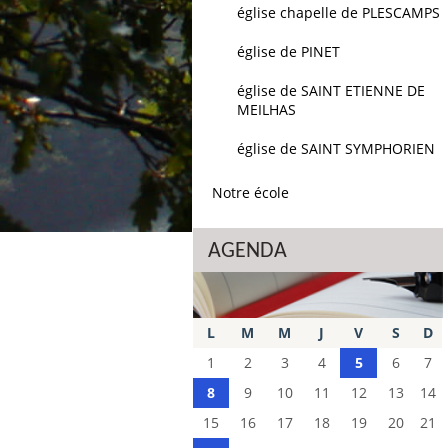
église chapelle de PLESCAMPS
église de PINET
église de SAINT ETIENNE DE
MEILHAS
église de SAINT SYMPHORIEN
Notre école
AGENDA
L
M
M
J
V
S
D
1
2
3
4
5
6
7
8
9
10
11
12
13
14
15
16
17
18
19
20
21