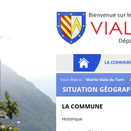
LA COMMUN
Vous êtes ici :
Mairie Viala du Tarn
/
/
SITUATION GÉOGRA
LA COMMUNE
Historique