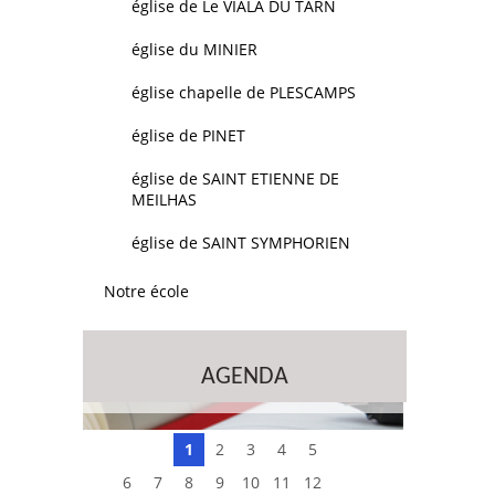
église de Le VIALA DU TARN
église du MINIER
église chapelle de PLESCAMPS
église de PINET
église de SAINT ETIENNE DE
MEILHAS
église de SAINT SYMPHORIEN
Notre école
AGENDA
1
2
3
4
5
6
7
8
9
10
11
12