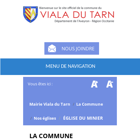
NOUS JOINDRE
MENU DE NAVIGATION
Vous êtes ici :
Mairie Viala du Tarn
/
La Commune
/
ÉGLISE DU MINIER
/
Nos églises
LA COMMUNE