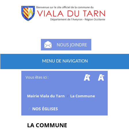
NOUS JOINDRE
MENU DE NAVIGATION
Vous êtes ici :
Mairie Viala du Tarn
/
La Commune
/
NOS ÉGLISES
LA COMMUNE