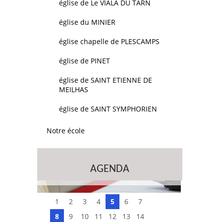
église de Le VIALA DU TARN
église du MINIER
église chapelle de PLESCAMPS
église de PINET
église de SAINT ETIENNE DE
MEILHAS
église de SAINT SYMPHORIEN
Notre école
AGENDA
1
2
3
4
5
6
7
8
9
10
11
12
13
14