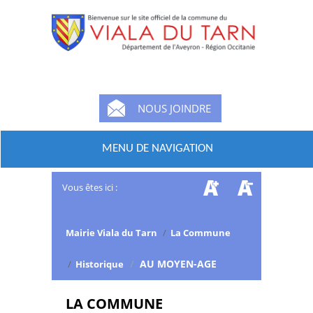
NOUS JOINDRE
MENU DE NAVIGATION
Vous êtes ici :
Mairie Viala du Tarn
/
La Commune
/
AU MOYEN-AGE
/
Historique
LA COMMUNE