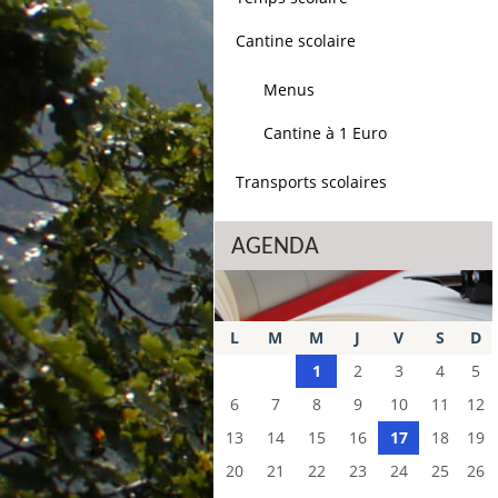
Cantine scolaire
Menus
Cantine à 1 Euro
Transports scolaires
AGENDA
L
M
M
J
V
S
D
1
2
3
4
5
6
7
8
9
10
11
12
13
14
15
16
17
18
19
20
21
22
23
24
25
26