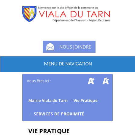
NOUS JOINDRE
MENU DE NAVIGATION
Vous êtes ici :
Mairie Viala du Tarn
/
Vie Pratique
/
SERVICES DE PROXIMITÉ
VIE PRATIQUE