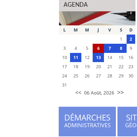
AGENDA
L
M
M
J
V
S
D
1
2
3
4
5
6
7
8
9
10
11
12
13
14
15
16
17
18
19
20
21
22
23
24
25
26
27
28
29
30
31
>>
<<
06 Août, 2026
DÉMARCHES
SI
ADMINISTRATIVES
GÉO