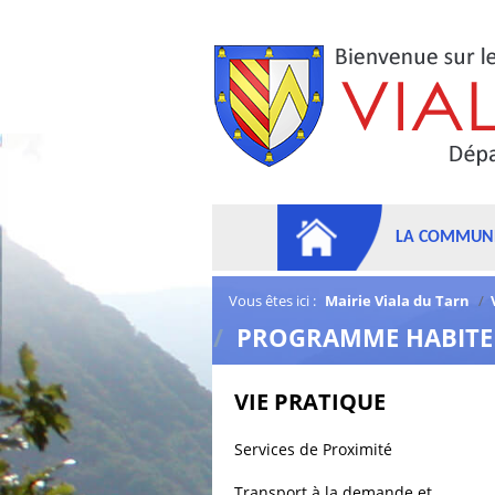
LA COMMUN
Vous êtes ici :
Mairie Viala du Tarn
/
/
PROGRAMME HABITE
VIE PRATIQUE
Services de Proximité
Transport à la demande et