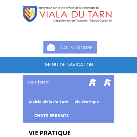
NOUS JOINDRE
MENU DE NAVIGATION
Vous êtes ici :
Mairie Viala du Tarn
/
Vie Pratique
/
CHATS ERRANTS
VIE PRATIQUE