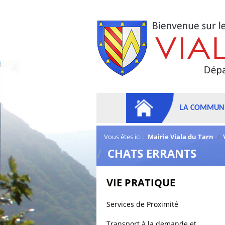
LA COMMUN
Vous êtes ici :
Mairie Viala du Tarn
/
/
CHATS ERRANTS
VIE PRATIQUE
Services de Proximité
Transport à la demande et