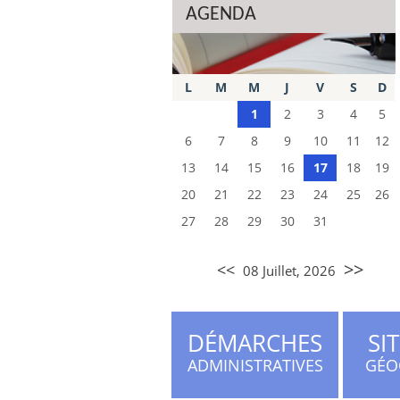
AGENDA
L
M
M
J
V
S
D
1
2
3
4
5
6
7
8
9
10
11
12
13
14
15
16
17
18
19
20
21
22
23
24
25
26
27
28
29
30
31
>>
<<
08 Juillet, 2026
DÉMARCHES
SI
ADMINISTRATIVES
GÉO