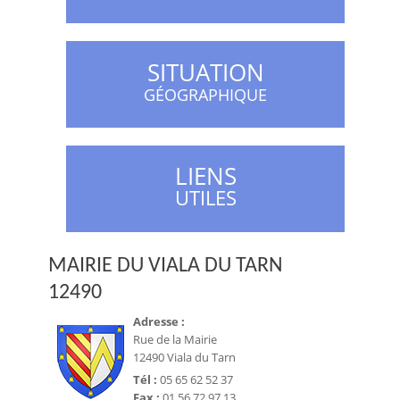
SITUATION
GÉOGRAPHIQUE
LIENS
UTILES
MAIRIE DU VIALA DU TARN
12490
Adresse :
Rue de la Mairie
12490 Viala du Tarn
Tél :
05 65 62 52 37
Fax :
01 56 72 97 13