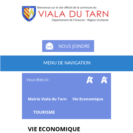
NOUS JOINDRE
MENU DE NAVIGATION
Vous êtes ici :
Mairie Viala du Tarn
/
Vie Economique
/
TOURISME
VIE ECONOMIQUE