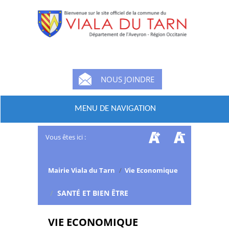
NOUS JOINDRE
MENU DE NAVIGATION
Vous êtes ici :
Mairie Viala du Tarn
/
Vie Economique
/
SANTÉ ET BIEN ÊTRE
VIE ECONOMIQUE