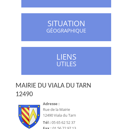
SITUATION
GÉOGRAPHIQUE
LIENS
UTILES
MAIRIE DU VIALA DU TARN
12490
Adresse :
Rue de la Mairie
12490 Viala du Tarn
Tél :
05 65 62 52 37
Fax :
01 56 72 97 13