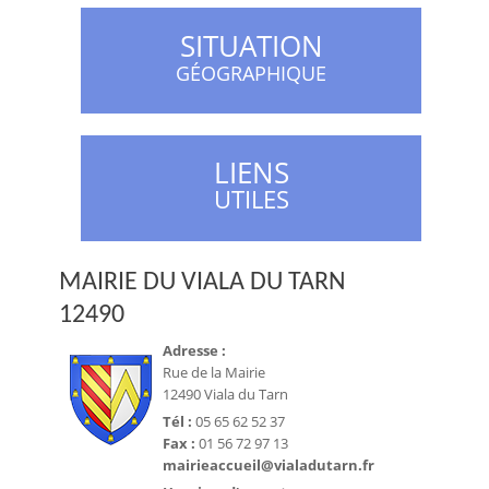
SITUATION
GÉOGRAPHIQUE
LIENS
UTILES
MAIRIE DU VIALA DU TARN
12490
Adresse :
Rue de la Mairie
12490 Viala du Tarn
Tél :
05 65 62 52 37
Fax :
01 56 72 97 13
mairieaccueil@vialadutarn.fr