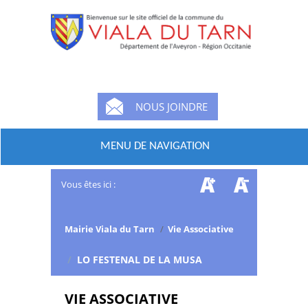
NOUS JOINDRE
MENU DE NAVIGATION
Vous êtes ici :
Mairie Viala du Tarn
/
Vie Associative
/
LO FESTENAL DE LA MUSA
VIE ASSOCIATIVE