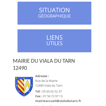
SITUATION
GÉOGRAPHIQUE
LIENS
UTILES
MAIRIE DU VIALA DU TARN
12490
Adresse :
Rue de la Mairie
12490 Viala du Tarn
Tél :
05 65 62 52 37
Fax :
01 56 72 97 13
mairieaccueil@vialadutarn.fr