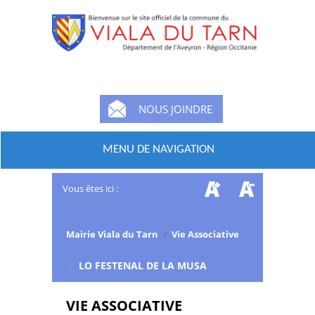
NOUS JOINDRE
MENU DE NAVIGATION
Vous êtes ici :
Mairie Viala du Tarn
/
Vie Associative
/
LO FESTENAL DE LA MUSA
VIE ASSOCIATIVE