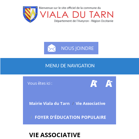
NOUS JOINDRE
MENU DE NAVIGATION
Vous êtes ici :
Mairie Viala du Tarn
/
Vie Associative
/
FOYER D'ÉDUCATION POPULAIRE
VIE ASSOCIATIVE