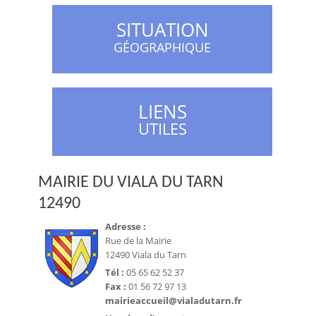
SITUATION
GÉOGRAPHIQUE
LIENS
UTILES
MAIRIE DU VIALA DU TARN
12490
Adresse :
Rue de la Mairie
12490 Viala du Tarn
Tél :
05 65 62 52 37
Fax :
01 56 72 97 13
mairieaccueil@vialadutarn.fr