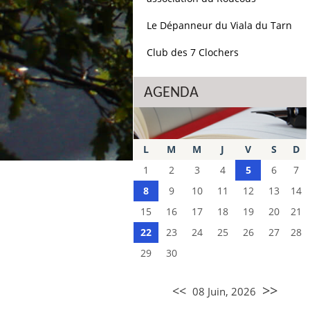
Le Dépanneur du Viala du Tarn
Club des 7 Clochers
AGENDA
L
M
M
J
V
S
D
1
2
3
4
5
6
7
8
9
10
11
12
13
14
15
16
17
18
19
20
21
22
23
24
25
26
27
28
29
30
>>
<<
08 Juin, 2026