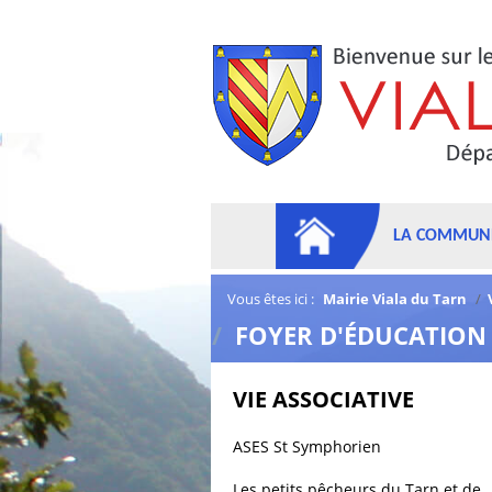
LA COMMUN
Vous êtes ici :
Mairie Viala du Tarn
/
/
FOYER D'ÉDUCATION
VIE ASSOCIATIVE
ASES St Symphorien
Les petits pêcheurs du Tarn et de