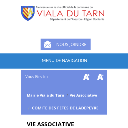
NOUS JOINDRE
MENU DE NAVIGATION
Vous êtes ici :
Mairie Viala du Tarn
/
Vie Associative
/
COMITÉ DES FÊTES DE LADEPEYRE
VIE ASSOCIATIVE