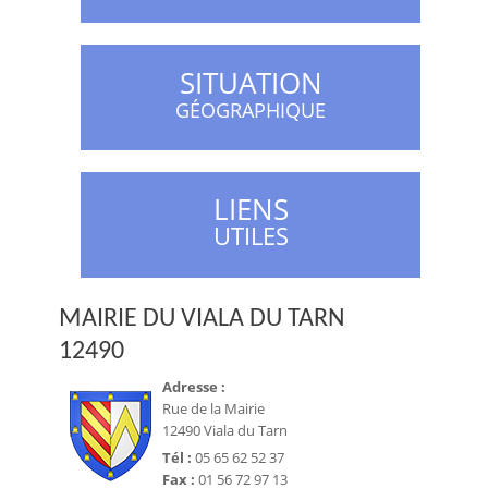
SITUATION
GÉOGRAPHIQUE
LIENS
UTILES
MAIRIE DU VIALA DU TARN
12490
Adresse :
Rue de la Mairie
12490 Viala du Tarn
Tél :
05 65 62 52 37
Fax :
01 56 72 97 13