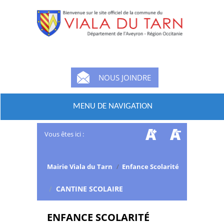
NOUS JOINDRE
MENU DE NAVIGATION
Vous êtes ici :
Mairie Viala du Tarn
/
Enfance Scolarité
/
CANTINE SCOLAIRE
ENFANCE SCOLARITÉ