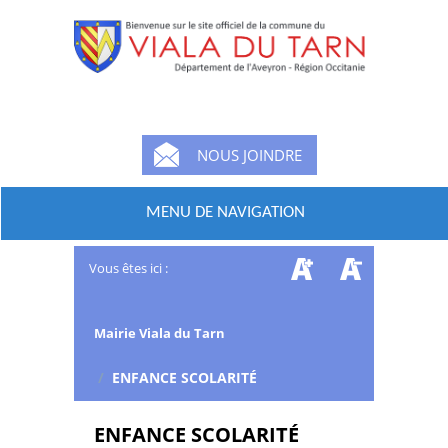
NOUS JOINDRE
MENU DE NAVIGATION
Vous êtes ici :
Mairie Viala du Tarn
/
ENFANCE SCOLARITÉ
ENFANCE SCOLARITÉ